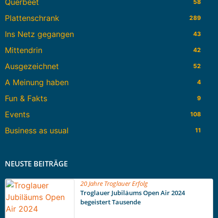
Querbeet
58
Plattenschrank
289
Ins Netz gegangen
43
Mittendrin
42
Ausgezeichnet
52
A Meinung haben
4
Fun & Fakts
9
Events
108
Business as usual
11
NEUSTE BEITRÄGE
20 Jahre Troglauer Erfolg
Troglauer Jubiläums Open Air 2024
begeistert Tausende