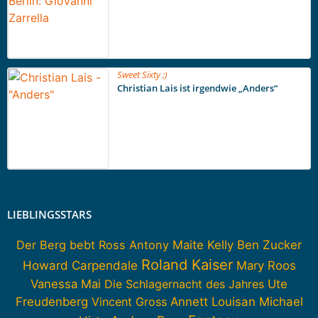
Sweet Sixty ;)
Christian Lais ist irgendwie „Anders“
LIEBLINGSSTARS
Der Berg bebt
Ross Antony
Maite Kelly
Ben Zucker
Roland Kaiser
Howard Carpendale
Mary Roos
Vanessa Mai
Die Schlagernacht des Jahres
Ute
Freudenberg
Vincent Gross
Annett Louisan
Michael