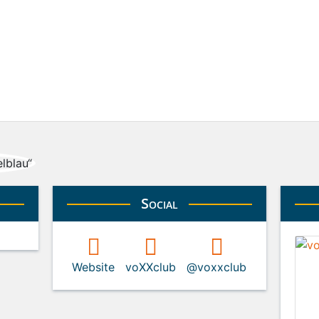
Social
Website
voXXclub
@voxxclub