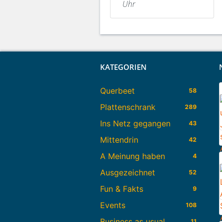
Uhr
KATEGORIEN
Querbeet
58
Plattenschrank
289
Ins Netz gegangen
43
Mittendrin
42
A Meinung haben
4
Ausgezeichnet
52
Fun & Fakts
9
Events
108
Business as usual
11