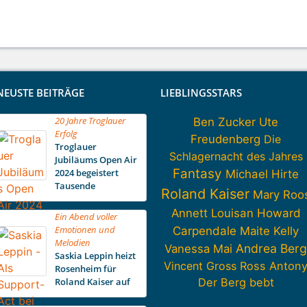
NEUSTE BEITRÄGE
LIEBLINGSSTARS
20 Jahre Troglauer
Ben Zucker
Ute
Erfolg
Freudenberg
Die
Troglauer
Schlagernacht des Jahres
Jubiläums Open Air
Fantasy
2024 begeistert
Michael Hirte
Tausende
Roland Kaiser
Mary Roo
Howard
Annett Louisan
Ein Abend voller
Emotionen und
Carpendale
Maite Kelly
Melodien
Andrea Berg
Vanessa Mai
Saskia Leppin heizt
Vincent Gross
Ross Anton
Rosenheim für
Roland Kaiser auf
Der Berg bebt