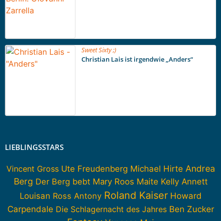
Sweet Sixty ;)
Christian Lais ist irgendwie „Anders“
LIEBLINGSSTARS
Andrea
Vincent Gross
Ute Freudenberg
Michael Hirte
Berg
Der Berg bebt
Mary Roos
Maite Kelly
Annett
Roland Kaiser
Howard
Louisan
Ross Antony
Carpendale
Die Schlagernacht des Jahres
Ben Zucker