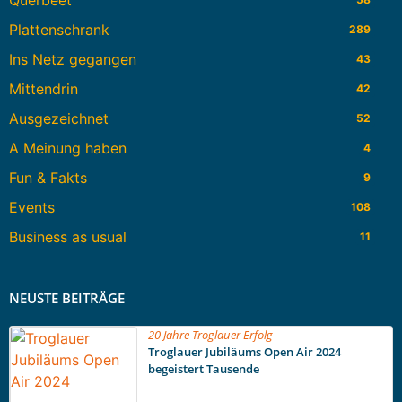
Querbeet
Plattenschrank
289
Ins Netz gegangen
43
Mittendrin
42
Ausgezeichnet
52
A Meinung haben
4
Fun & Fakts
9
Events
108
Business as usual
11
NEUSTE BEITRÄGE
20 Jahre Troglauer Erfolg
Troglauer Jubiläums Open Air 2024
begeistert Tausende