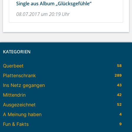
Single aus Album „Glücksgefühle“
08.07.2017 um 20:19 Uhr
KATEGORIEN
Querbeet
58
Plattenschrank
289
Ins Netz gegangen
43
Mittendrin
42
Ausgezeichnet
52
A Meinung haben
4
Fun & Fakts
9