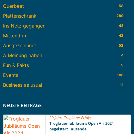
Querbeet
58
Plattenschrank
289
Ins Netz gegangen
43
Mittendrin
42
Ausgezeichnet
52
A Meinung haben
4
Fun & Fakts
9
Events
108
Business as usual
11
NEUSTE BEITRÄGE
20 Jahre Troglauer Erfolg
Troglauer Jubiläums Open Air 2024
begeistert Tausende