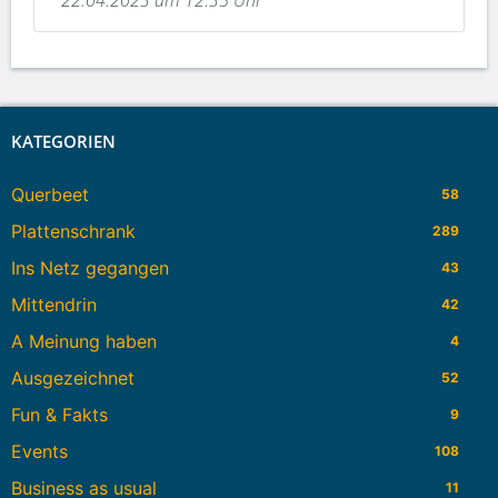
22.04.2023 um 12:35 Uhr
KATEGORIEN
Querbeet
58
Plattenschrank
289
Ins Netz gegangen
43
Mittendrin
42
A Meinung haben
4
Ausgezeichnet
52
Fun & Fakts
9
Events
108
Business as usual
11