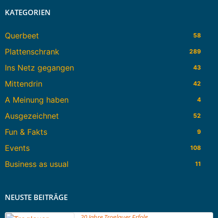
KATEGORIEN
Querbeet
58
Plattenschrank
289
Ins Netz gegangen
43
Mittendrin
42
A Meinung haben
4
Ausgezeichnet
52
Fun & Fakts
9
Events
108
Business as usual
11
NEUSTE BEITRÄGE
20 Jahre Troglauer Erfolg