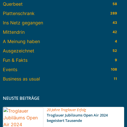
Querbeet
58
Plattenschrank
289
Ins Netz gegangen
43
Mittendrin
42
A Meinung haben
4
Ausgezeichnet
52
Fun & Fakts
9
Events
108
Business as usual
11
NEUSTE BEITRÄGE
20 Jahre Troglauer Erfolg
Troglauer Jubiläums Open Air 2024
begeistert Tausende